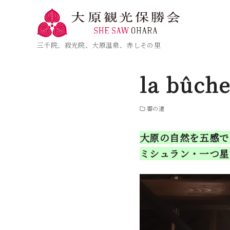
三千院、寂光院、大原温泉、赤しその里
la bû
響の道
大原の自然を五感で
ミシュラン・一つ星