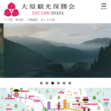
三千院、寂光院、大原温泉、赤しその里