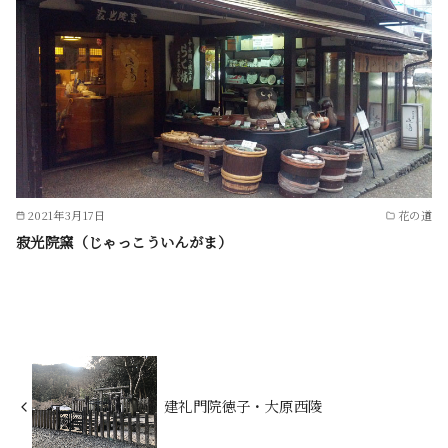
2021年3月17日
花の道
寂光院窯（じゃっこういんがま）
建礼門院徳子・大原西陵