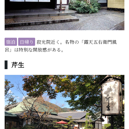
宿泊
日帰り
寂光院近く。名物の「露天五右衛門風
呂」は特別な開放感がある。
芹生