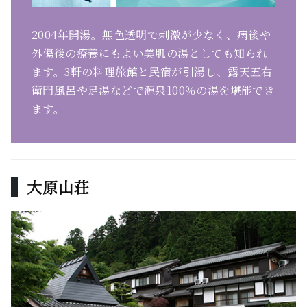
2004年開湯。無色透明で刺激が少なく、病後や
外傷後の療養にもよい美肌の湯としても知られ
ます。3軒の料理旅館と民宿が引湯し、露天五右
衛門風呂や足湯などで源泉100％の湯を堪能でき
ます。
大原山荘