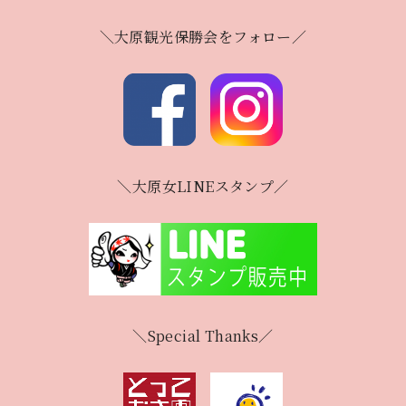
＼大原観光保勝会をフォロー／
＼大原女LINEスタンプ／
＼Special Thanks／