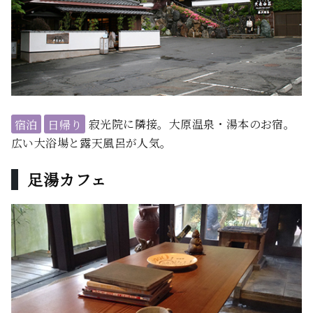
宿泊
日帰り
寂光院に隣接。大原温泉・湯本のお宿。
広い大浴場と露天風呂が人気。
足湯カフェ