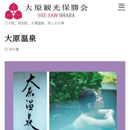
三千院、寂光院、大原温泉、赤しその里
大原温泉
花の道