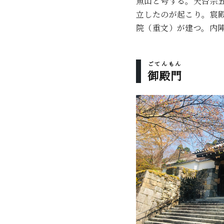
魚山と号する。天台宗
立したのが起こり。宸
院（重文）が建つ。内
ごてんもん
御殿門