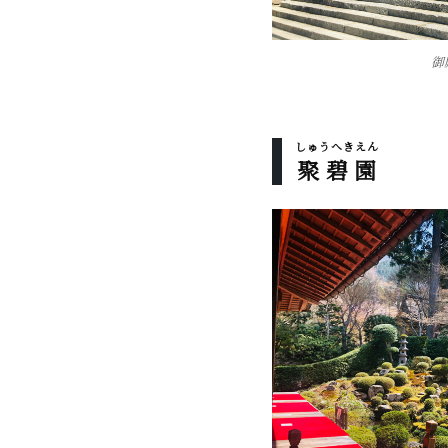
御
しゅうへきえん
聚碧園