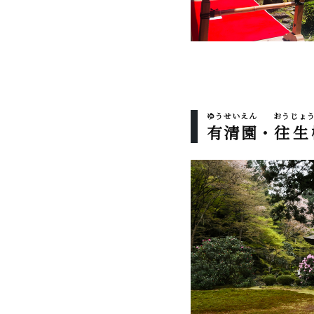
ゆうせいえん
おうじょ
有清園
・
往生