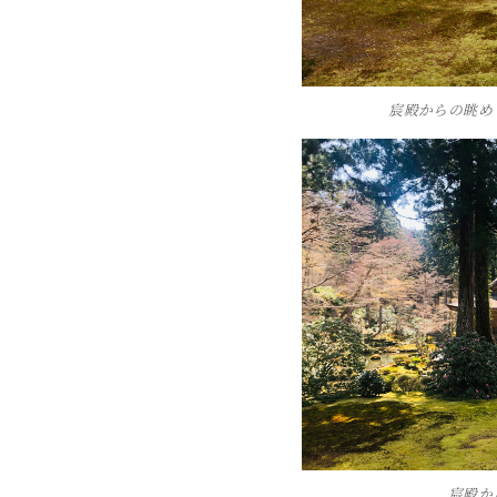
宸殿からの眺め
宸殿か