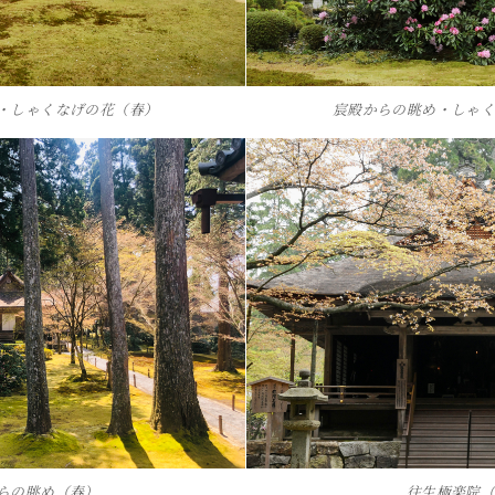
・しゃくなげの花（春）
宸殿からの眺め・しゃ
らの眺め（春）
往生極楽院