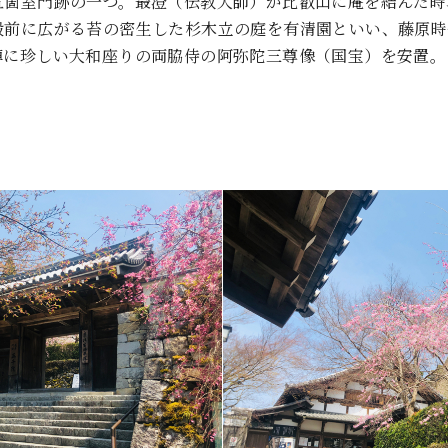
五箇室門跡の一つ。最澄（伝教大師）が比叡山に庵を結んだ時
殿前に広がる苔の密生した杉木立の庭を有清園といい、藤原時
陣に珍しい大和座りの両脇侍の阿弥陀三尊像（国宝）を安置。