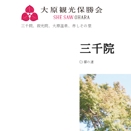
三千院、寂光院、大原温泉、赤しその里
三千院
響の道