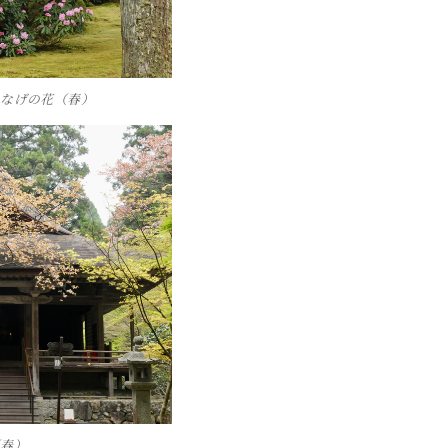
くなげの花（春）
（春）