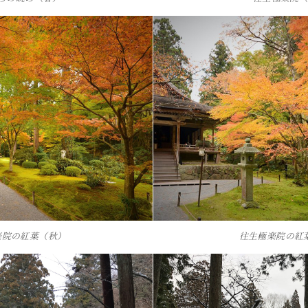
楽院の紅葉（秋）
往生極楽院の紅