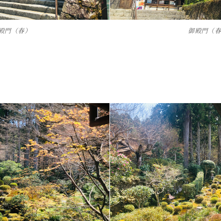
殿門（春）
御殿門（