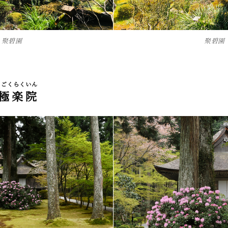
聚碧園
聚碧園
うごくらくいん
極楽院