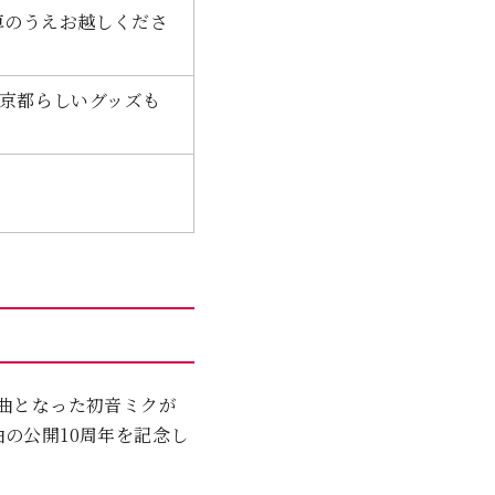
車のうえお越しくださ
。京都らしいグッズも
。
ト曲となった初音ミクが
の公開10周年を記念し