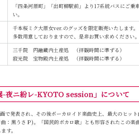
「四条河原町」「出町柳駅前」より17系統バスにご乗
い。
千本桜ミク大原女ver.のグッズを限定販売いたします
多数用意しておりますので、是非お買い求めください
三千院 円融蔵内土産処 （拝観時間に準ずる）
寂光院 宝物殿内土産処 （拝観時間に準ずる）
夜ニ紛レ-KYOTO session」について
コ動画で発表され、その後ボーカロイド楽曲史上、最大のヒッ
作曲：黒うさＰ)。「国民的ボカロ歌」とも形容されたこの楽曲
します。