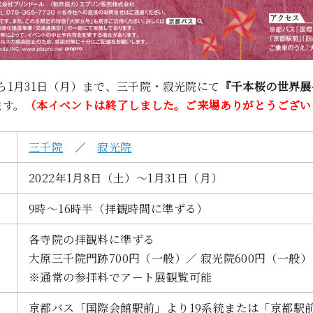
から1月31日（月）まで、三千院・寂光院にて
『千本桜の世界展-
ます。
（本イベントは終了しました。ご来場ありがとうござい
三千院
／
寂光院
2022年1月8日（土）～1月31日（月）
9時～16時半（拝観時間に準ずる）
各寺院の拝観料に準ずる
大原三千院門跡700円（一般）／ 寂光院600円（一般）
※通常の参拝料でアート展観覧可能
京都バス「国際会館駅前」より19系統または「京都駅