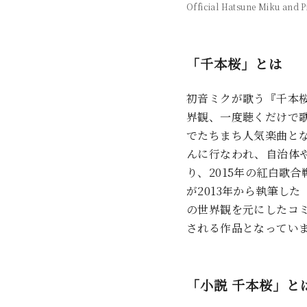
Official Hatsune Miku and 
「千本桜」とは
初音ミクが歌う『千本桜
界観、一度聴くだけで
でたちまち人気楽曲と
んに行なわれ、自治体
り、2015年の紅白歌
が2013年から執筆し
の世界観を元にしたコ
される作品となってい
「小説 千本桜」と