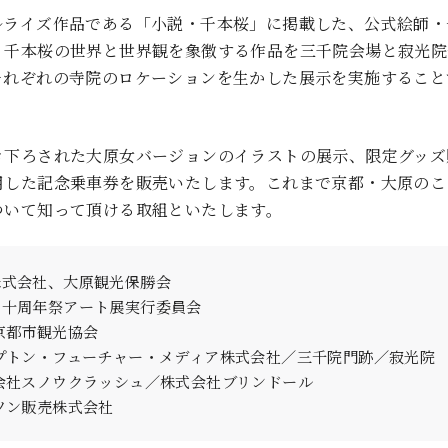
ルライズ作品である「小説・千本桜」に掲載した、公式絵師・
、千本桜の世界と世界観を象徴する作品を三千院会場と寂光院
それぞれの寺院のロケーションを生かした展示を実施すること
き下ろされた大原女バージョンのイラストの展示、限定グッズ
用した記念乗車券を販売いたします。これまで京都・大原のこ
ついて知って頂ける取組といたします。
株式会社、大原観光保勝会
」十周年祭アート展実行委員会
京都市観光協会
プトン・フューチャー・メディア株式会社／三千院門跡／寂光院
会社スノウクラッシュ／株式会社ブリンドール
ソン販売株式会社