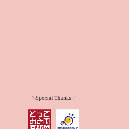
＼Special Thanks／