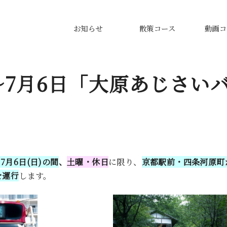
お知らせ
散策コース
動画コ
日〜7月6日「大原あじさい
ら7月6日(日)の間
、
土曜・休日
に限り、
京都駅前・四条河原町
を運行
します。