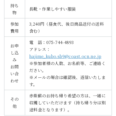
持ち
長靴・作業しやすい服装
物
参加
3,240円（昼食代、後日商品送付の送料
費用
含む）
電 話：075-744-4893
お申
アドレス：
し込
hajime_kubo.sb9@coast.ocn.ne.jp
み
※参加者様の人数、お名前等、ご連絡く
お問
ださい。
い合
※メールの場合は確認後、返信いたしま
わせ
す。
赤紫蘇のお持ち帰り希望の方は、一緒に
その
収穫していただけます（持ち帰り分は別
他
途料金となります）。