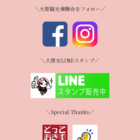
＼大原観光保勝会をフォロー／
＼大原女LINEスタンプ／
＼Special Thanks／