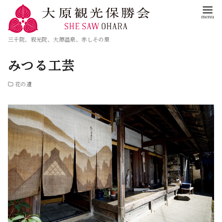
三千院、寂光院、大原温泉、赤しその里
みつる工芸
花の道