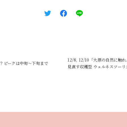
12/8, 12/10「大原の自然
ら？ピークは中旬〜下旬まで
見直す収穫型 ウェルネスツーリ