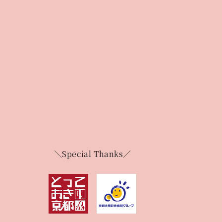
＼Special Thanks／