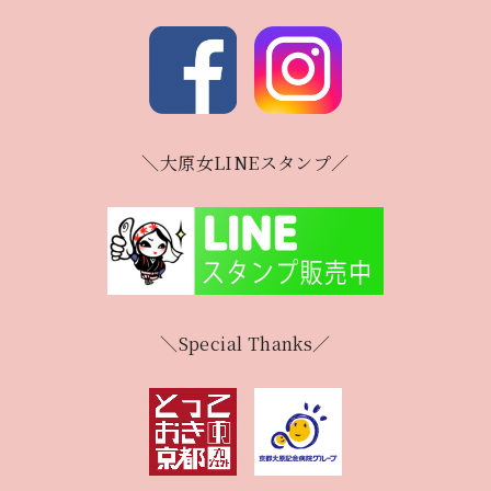
＼大原女LINEスタンプ／
＼Special Thanks／