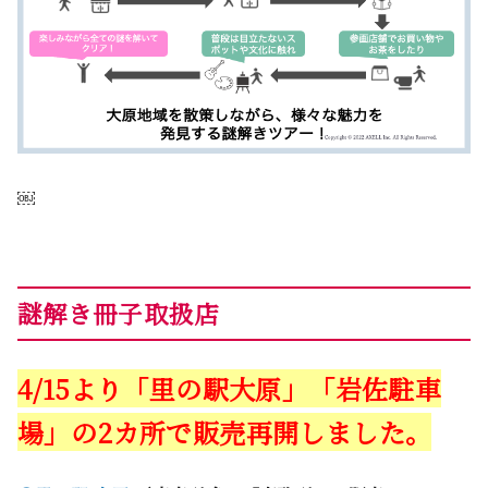
￼
謎解き冊子取扱店
4/15より「里の駅大原」「岩佐駐車
場」の2カ所で販売再開しました。