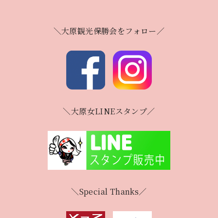
＼大原観光保勝会をフォロー／
＼大原女LINEスタンプ／
＼Special Thanks／