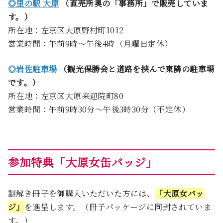
◎里の駅 大原
（直売所奥の「事務所」で販売していま
す。）
所在地：左京区大原野村町1012
営業時間：午前9時～午後4時（月曜日定休）
◎岩佐駐車場
（観光保勝会と道路を挟んで東隣の駐車場
です。）
所在地：左京区大原来迎院町80
営業時間：午前9時30分～午後3時30分（不定休）
参加特典「大原女缶バッジ」
謎解き冊子を御購入いただいた方には、
「大原女バッ
ジ」
を進呈します。（冊子パッケージに同封されていま
す。）