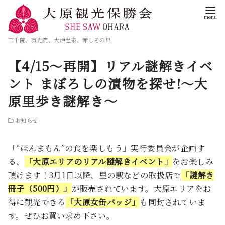
三千院、寂光院、大原温泉、赤しその里
【4/15〜再開】リアル謎解きイベ
ント まぼろしの漬物を探せ!～大
原里歩き謎解き～
お知らせ
「“ほんまもん”の食を楽しもう」実行委員会が企画す
る、
「大原エリアのリアル謎解きイベント」
をお楽しみ
頂けます！3月1日以降、里の駅などの取扱店で
「謎解き
冊子（500円）」
が販売されています。大原エリアをお
得に観光できる
「大原女缶バッジ」
も同封されていま
す。ぜひお買い求め下さい。