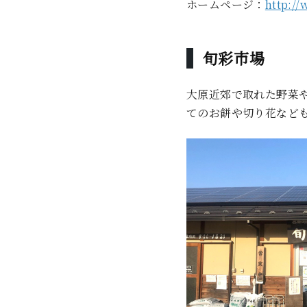
ホームページ：
http:/
旬彩市場
大原近郊で取れた野菜
てのお餅や切り花など