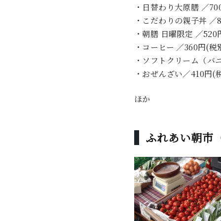
・日替わり大原膳 ／70
・こだわりの親子丼 ／8
・朝膳 日曜限定 ／520
・コーヒー ／360円(税
・ソフトクリーム（バニ
・おぜんざい／410円(
ほか
ふれあい朝市