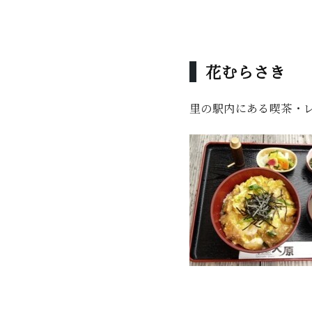
花むらさき
里の駅内にある喫茶・