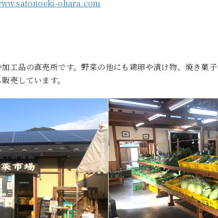
/www.satonoeki-ohara.com
や加工品の直売所です。野菜の他にも鶏卵や漬け物、焼き菓子
も販売しています。