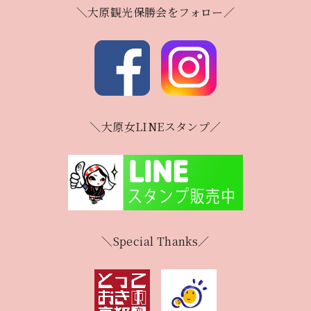
＼大原観光保勝会をフォロー／
＼大原女LINEスタンプ／
＼Special Thanks／