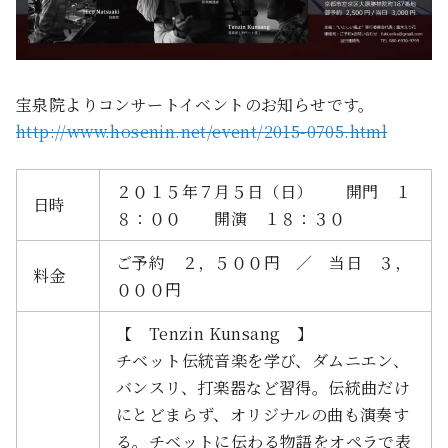
宝泉院よりコンサートイベントのお知らせです。
http://www.hosenin.net/event/2015-0705.html
２０１５年７月５日（日） 開門 １
日時
８：００ 開演 １８：３０
ご予約 ２，５００円 ／ 当日 ３，
料金
０００円
【 Tenzin Kunsang 】
チベット伝統音楽を学び、ダムニエン、
バンスリ、打楽器など習得。伝統曲だけ
にとどまらず、オリジナルの曲も演奏す
る。チベットに伝わる物語をオペラで表