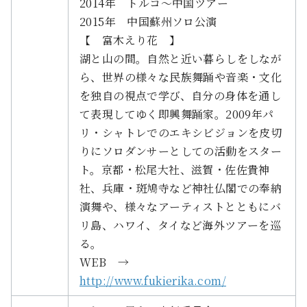
2014年 トルコ～中国ツアー
2015年 中国蘇州ソロ公演
【 富木えり花 】
湖と山の間。自然と近い暮らしをしなが
ら、世界の様々な民族舞踊や音楽・文化
を独自の視点で学び、自分の身体を通し
て表現してゆく即興舞踊家。2009年パ
リ・シャトレでのエキシビジョンを皮切
りにソロダンサーとしての活動をスター
ト。京都・松尾大社、滋賀・佐佐貴神
社、兵庫・斑鳩寺など神社仏閣での奉納
演舞や、様々なアーティストとともにバ
リ島、ハワイ、タイなど海外ツアーを巡
る。
WEB →
http://www.fukierika.com/