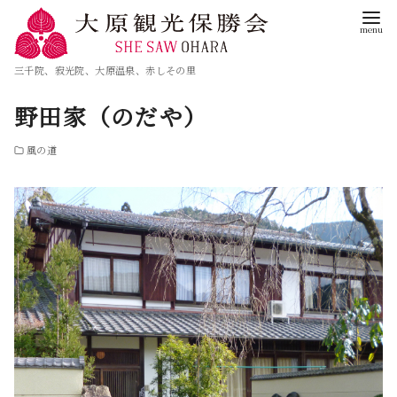
三千院、寂光院、大原温泉、赤しその里
野田家（のだや）
風の道