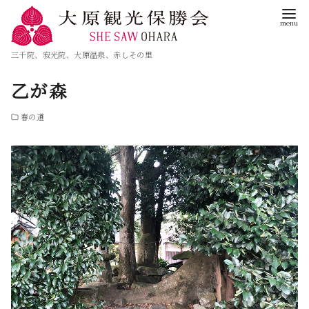
三千院、寂光院、大原温泉、赤しその里
乙が森
春の道