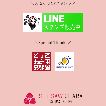
＼大原女LINEスタンプ／
＼Special Thanks／