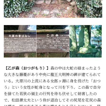
【乙が森（おつがもり）】
森の中は大蛇の絡まったよう
な大きな藤蔓があり中央に龍王大明神の碑が建てられて
いる。大原川の上流にある女郎ヶ淵に身を投げた「おつ
う」という女性が蛇身となって川を下り、この森で自分
を捨てた若狭の領主の行列を待ち伏せして妨害したの
で、松田源太夫という侍が退治してその尻尾を花尻の森