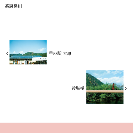
茶房呂川
里の駅 大原
役場橋